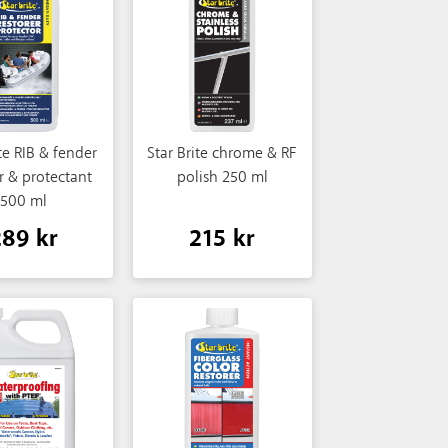
ite RIB & fender
Star Brite chrome & RF
r & protectant
polish 250 ml
500 ml
289 kr
215 kr