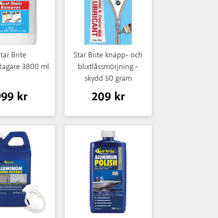
tar Brite
Star Brite knapp- och
ttagare 3800 ml
blixtlåssmörjning -
skydd 50 gram
999 kr
209 kr