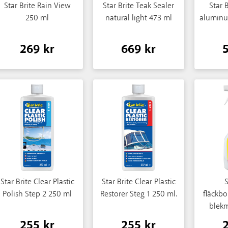
Star Brite Rain View
Star Brite Teak Sealer
Star 
250 ml
natural light 473 ml
aluminu
269 kr
669 kr
Star Brite Clear Plastic
Star Brite Clear Plastic
S
Polish Step 2 250 ml
Restorer Steg 1 250 ml.
fläckb
blek
255 kr
255 kr