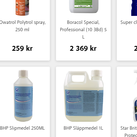
Owatrol Polytrol spray,
Boracol Special,
Super cl
250 ml
Professional (10 3Bd) 5
L
259 kr
2 369 kr
BHP Slipmedel 250ML
BHP Släppmedel 1L
Star Bri
Prote