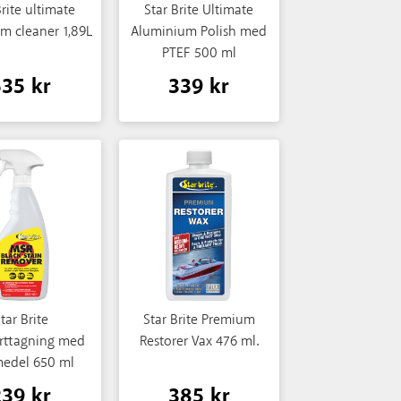
Brite ultimate
Star Brite Ultimate
m cleaner 1,89L
Aluminium Polish med
PTEF 500 ml
535 kr
339 kr
tar Brite
Star Brite Premium
orttagning med
Restorer Vax 476 ml.
medel 650 ml
239 kr
385 kr