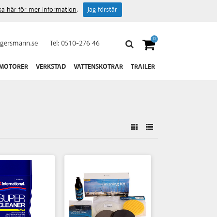
cka här för mer information
.
Jag förstår
0
gersmarin.se
Tel:
0510-276 46
 MOTORER
VERKSTAD
VATTENSKOTRAR
TRAILER