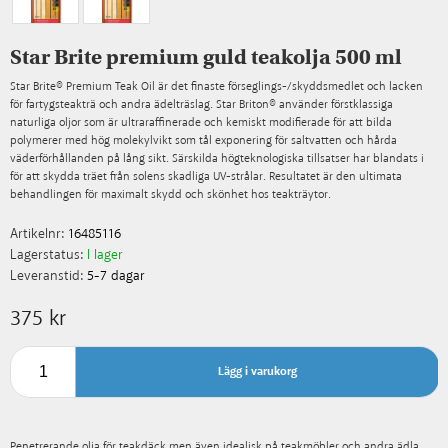
Star Brite premium guld teakolja 500 ml
Star Brite® Premium Teak Oil är det finaste förseglings-/skyddsmedlet och lacken
för fartygsteakträ och andra ädelträslag. Star Briton® använder förstklassiga
naturliga oljor som är ultraraffinerade och kemiskt modifierade för att bilda
polymerer med hög molekylvikt som tål exponering för saltvatten och hårda
väderförhållanden på lång sikt. Särskilda högteknologiska tillsatser har blandats i
för att skydda träet från solens skadliga UV-strålar. Resultatet är den ultimata
behandlingen för maximalt skydd och skönhet hos teakträytor.
Artikelnr:
16485116
Lagerstatus:
I lager
Leveranstid:
5-7 dagar
375 kr
Lägg i varukorg
Penetrerande olja för teakdäck men även idealisk på teakmöbler och andra ädla