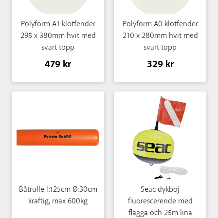
Polyform A1 klotfender
Polyform A0 klotfender
295 x 380mm hvit med
210 x 280mm hvit med
svart topp
svart topp
479 kr
329 kr
Båtrulle l:125cm Ø:30cm
Seac dykboj
kraftig, max 600kg
fluorescerende med
flagga och 25m lina