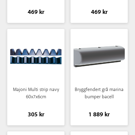
469 kr
469 kr
Majoni Multi strip navy
Bryggfendert grå marina
60x7x6cm
bumper bacell
305 kr
1 889 kr