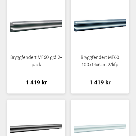
Bryggfendert MF60 grå 2-
Bryggfendert MF60
pack
100x14x6cm 2/kfp
1 419 kr
1 419 kr