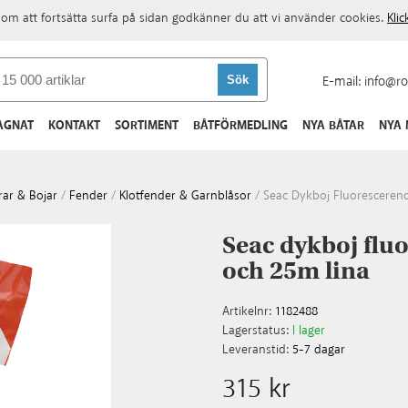
om att fortsätta surfa på sidan godkänner du att vi använder cookies.
Kli
E-mail:
info@ro
AGNAT
KONTAKT
SORTIMENT
BÅTFÖRMEDLING
NYA BÅTAR
NYA
ar & Bojar
/
Fender
/
Klotfender & Garnblåsor
/
Seac Dykboj Fluoresceren
Seac dykboj flu
och 25m lina
Artikelnr:
1182488
Lagerstatus:
I lager
Leveranstid:
5-7 dagar
315 kr