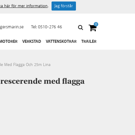
cka här för mer information
.
Jag förstår
0
gersmarin.se
Tel:
0510-276 46
 MOTORER
VERKSTAD
VATTENSKOTRAR
TRAILER
de Med Flagga Och 25m Lina
orescerende med flagga