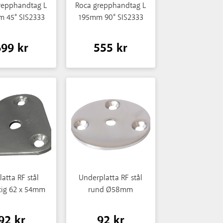
repphandtag L
Roca grepphandtag L
 45° SIS2333
195mm 90° SIS2333
699 kr
555 kr
latta RF stål
Underplatta RF stål
tig 62 x 54mm
rund Ø58mm
92 kr
92 kr