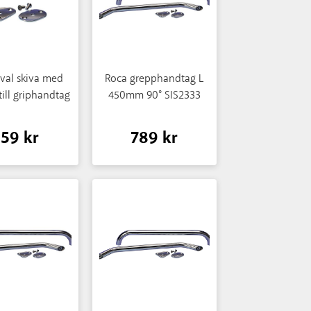
val skiva med
Roca grepphandtag L
till griphandtag
450mm 90° SIS2333
159 kr
789 kr