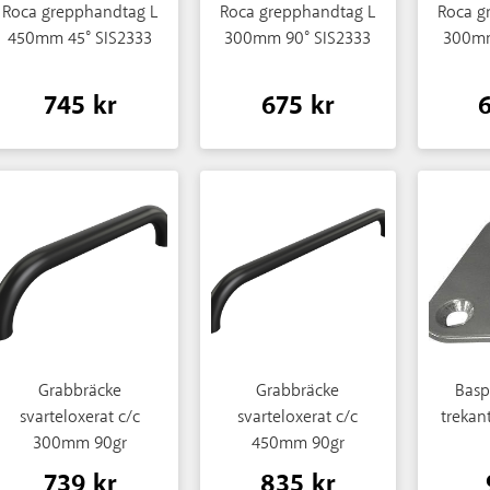
Roca grepphandtag L
Roca grepphandtag L
Roca g
450mm 45° SIS2333
300mm 90° SIS2333
300mm
745 kr
675 kr
Grabbräcke
Grabbräcke
Basp
svarteloxerat c/c
svarteloxerat c/c
trekan
300mm 90gr
450mm 90gr
739 kr
835 kr