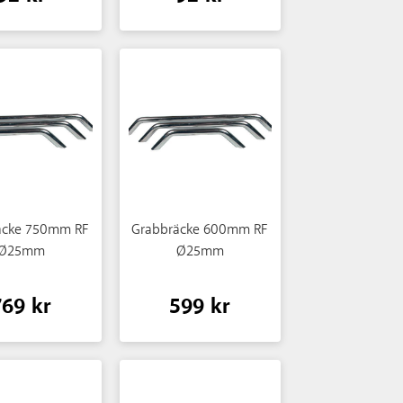
äcke 750mm RF
Grabbräcke 600mm RF
Ø25mm
Ø25mm
769 kr
599 kr