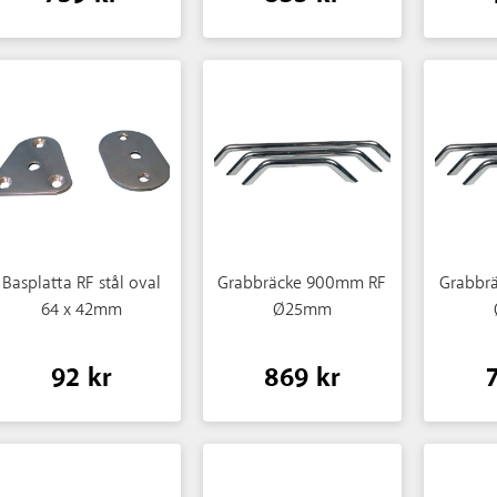
Basplatta RF stål oval
Grabbräcke 900mm RF
Grabbr
64 x 42mm
Ø25mm
92 kr
869 kr