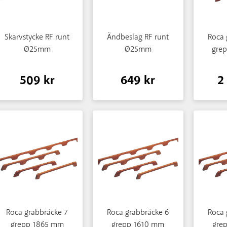
Skarvstycke RF runt
Ändbeslag RF runt
Roca 
Ø25mm
Ø25mm
gre
509 kr
649 kr
2
Roca grabbräcke 7
Roca grabbräcke 6
Roca 
grepp 1865 mm
grepp 1610 mm
gre