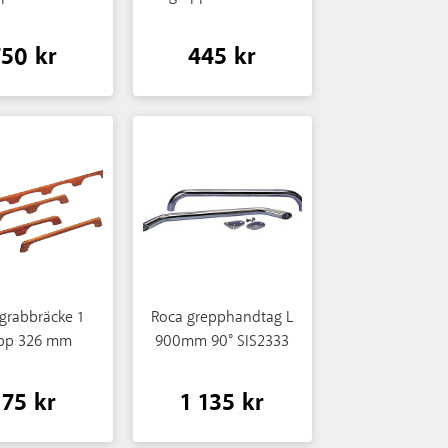
750 kr
445 kr
grabbräcke 1
Roca grepphandtag L
pp 326 mm
900mm 90° SIS2333
175 kr
1 135 kr