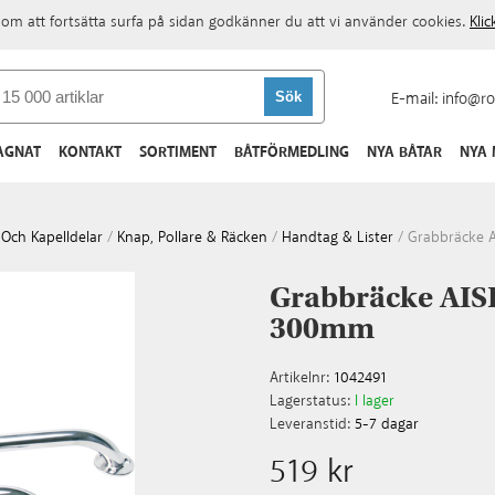
om att fortsätta surfa på sidan godkänner du att vi använder cookies.
Kli
E-mail:
info@ro
AGNAT
KONTAKT
SORTIMENT
BÅTFÖRMEDLING
NYA BÅTAR
NYA
Och Kapelldelar
/
Knap, Pollare & Räcken
/
Handtag & Lister
/
Grabbräcke 
Grabbräcke AIS
300mm
Artikelnr:
1042491
Lagerstatus:
I lager
Leveranstid:
5-7 dagar
519 kr