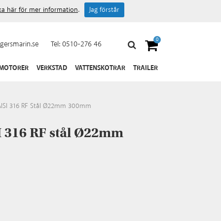
cka här för mer information
.
Jag förstår
0
gersmarin.se
Tel:
0510-276 46
 MOTORER
VERKSTAD
VATTENSKOTRAR
TRAILER
AISI 316 RF Stål Ø22mm 300mm
I 316 RF stål Ø22mm