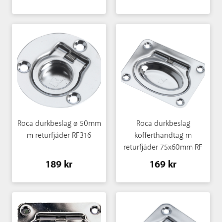
Roca durkbeslag ø 50mm
Roca durkbeslag
m returfjäder RF316
kofferthandtag m
returfjäder 75x60mm RF
316
189 kr
169 kr