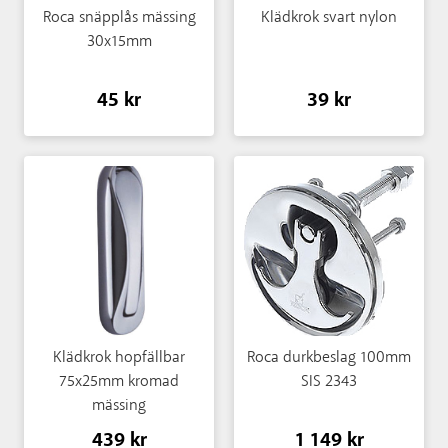
Roca snäpplås mässing
Klädkrok svart nylon
30x15mm
45 kr
39 kr
Klädkrok hopfällbar
Roca durkbeslag 100mm
75x25mm kromad
SIS 2343
mässing
439 kr
1 149 kr