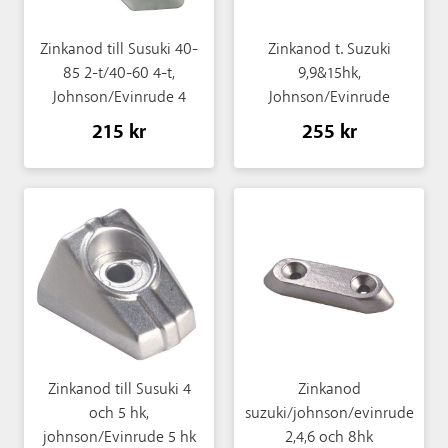
Zinkanod till Susuki 40-
Zinkanod t. Suzuki
85 2-t/40-60 4-t,
9,9&15hk,
Johnson/Evinrude 4
Johnson/Evinrude
9,9&15hk 4-t
215 kr
255 kr
Zinkanod till Susuki 4
Zinkanod
och 5 hk,
suzuki/johnson/evinrude
johnson/Evinrude 5 hk
2,4,6 och 8hk