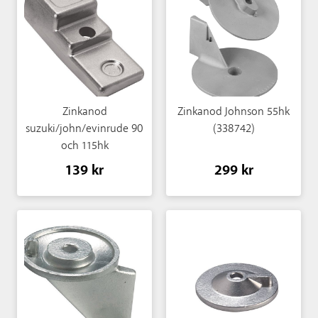
Zinkanod
Zinkanod Johnson 55hk
suzuki/john/evinrude 90
(338742)
och 115hk
139 kr
299 kr