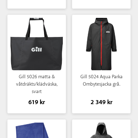
Gill 5026 matta &
Gill 5024 Aqua Parka
våtdräkts/klädväska,
Ombytesjacka grå.
svart
619 kr
2 349 kr