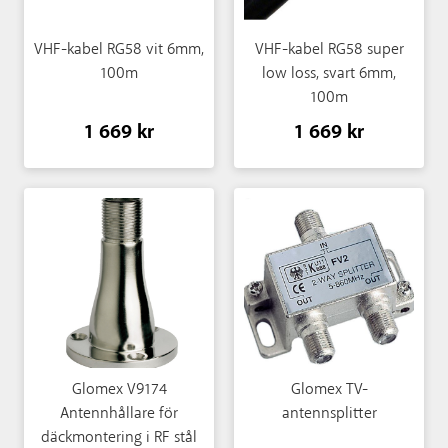
VHF-kabel RG58 vit 6mm,
VHF-kabel RG58 super
100m
low loss, svart 6mm,
100m
1 669 kr
1 669 kr
Glomex V9174
Glomex TV-
Antennhållare för
antennsplitter
däckmontering i RF stål