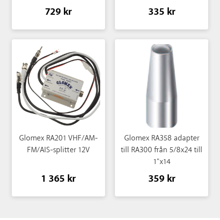
729 kr
335 kr
Glomex RA201 VHF/AM-
Glomex RA358 adapter
FM/AIS-splitter 12V
till RA300 från 5/8x24 till
1"x14
1 365 kr
359 kr