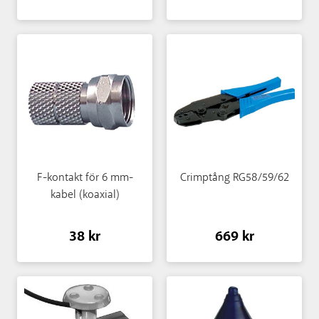
F-kontakt för 6 mm-
Crimptång RG58/59/62
kabel (koaxial)
38 kr
669 kr