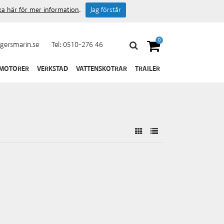
cka här för mer information
.
Jag förstår
0
gersmarin.se
Tel:
0510-276 46
 MOTORER
VERKSTAD
VATTENSKOTRAR
TRAILER