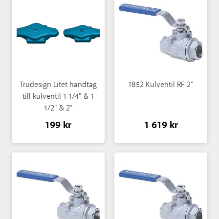
Trudesign Litet handtag
1852 Kulventil RF 2"
till kulventil 1 1/4" & 1
1/2" & 2"
199 kr
1 619 kr