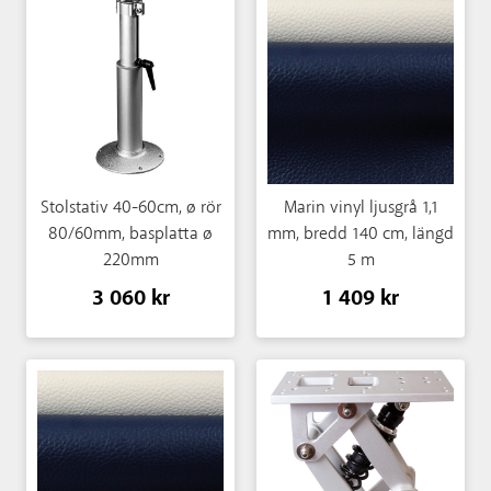
Stolstativ 40-60cm, ø rör
Marin vinyl ljusgrå 1,1
80/60mm, basplatta ø
mm, bredd 140 cm, längd
220mm
5 m
3 060 kr
1 409 kr