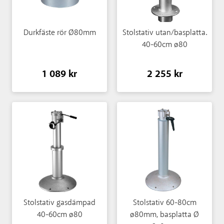
Durkfäste rör Ø80mm
Stolstativ utan/basplatta.
40-60cm ø80
1 089 kr
2 255 kr
Stolstativ gasdämpad
Stolstativ 60-80cm
40-60cm ø80
ø80mm, basplatta Ø