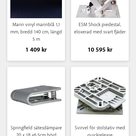
Marin vinyl marinblå 1,1
ESM Shock piedestal,
mm, bredd 140 cm, längd
eloxerad med svart fjäder
5 m
1 409 kr
10 595 kr
Springfield sätesdämpare
Svirvel för stolstativ med
20 x 18 x6,5cm höjd
quickrelease