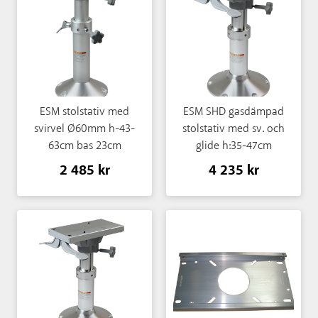
ESM stolstativ med
ESM SHD gasdämpad
svirvel Ø60mm h-43-
stolstativ med sv. och
63cm bas 23cm
glide h:35-47cm
2 485 kr
4 235 kr