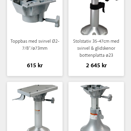
Toppbas med svirvel Ø2-
Stolstativ 35-47cm med
7/8"/ø73mm
svirvel & glidskenor
bottenplatta ø23
615 kr
2 645 kr