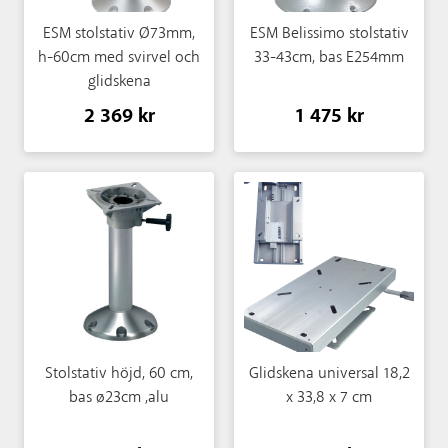
ESM stolstativ Ø73mm,
ESM Belissimo stolstativ
h-60cm med svirvel och
33-43cm, bas E254mm
glidskena
2 369 kr
1 475 kr
Stolstativ höjd, 60 cm,
Glidskena universal 18,2
bas ø23cm ,alu
x 33,8 x 7 cm