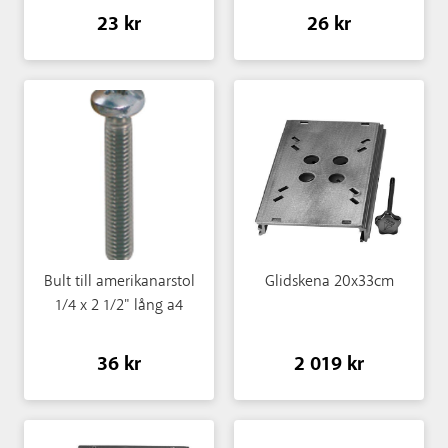
23 kr
26 kr
Bult till amerikanarstol
Glidskena 20x33cm
1/4 x 2 1/2" lång a4
36 kr
2 019 kr