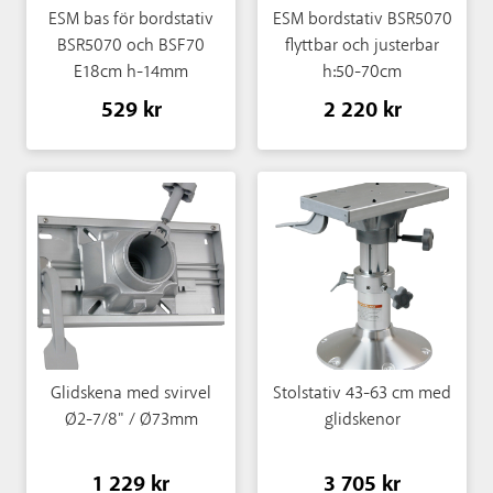
ESM bas för bordstativ
ESM bordstativ BSR5070
BSR5070 och BSF70
flyttbar och justerbar
E18cm h-14mm
h:50-70cm
529 kr
2 220 kr
Glidskena med svirvel
Stolstativ 43-63 cm med
Ø2-7/8" / Ø73mm
glidskenor
1 229 kr
3 705 kr