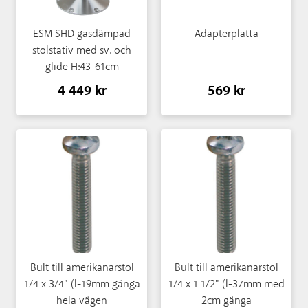
ESM SHD gasdämpad
Adapterplatta
stolstativ med sv. och
glide H:43-61cm
4 449 kr
569 kr
Bult till amerikanarstol
Bult till amerikanarstol
1/4 x 3/4" (l-19mm gänga
1/4 x 1 1/2" (l-37mm med
hela vägen
2cm gänga