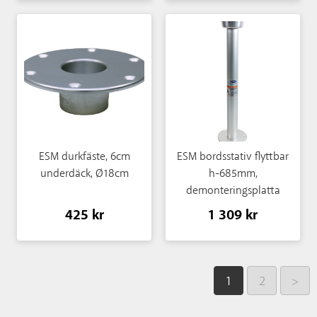
ESM durkfäste, 6cm
ESM bordsstativ flyttbar
underdäck, Ø18cm
h-685mm,
demonteringsplatta
Ø18cm
425 kr
1 309 kr
1
2
>