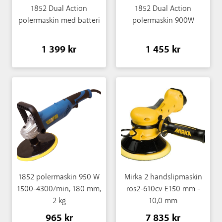
1852 Dual Action
1852 Dual Action
polermaskin med batteri
polermaskin 900W
1 399 kr
1 455 kr
1852 polermaskin 950 W
Mirka 2 handslipmaskin
1500-4300/min, 180 mm,
ros2-610cv E150 mm -
2 kg
10,0 mm
965 kr
7 835 kr