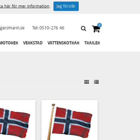
cka här för mer information
.
Jag förstår
0
gersmarin.se
Tel:
0510-276 46
 MOTORER
VERKSTAD
VATTENSKOTRAR
TRAILER