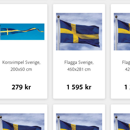
Korsvimpel Sverige,
Flagga Sverige,
Flag
200x50 cm
450x281 cm
42
279 kr
1 595 kr
1