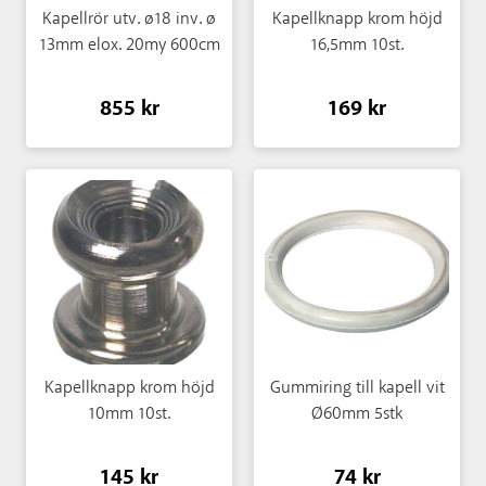
Kapellrör utv. ø18 inv. ø
Kapellknapp krom höjd
13mm elox. 20my 600cm
16,5mm 10st.
855 kr
169 kr
Kapellknapp krom höjd
Gummiring till kapell vit
10mm 10st.
Ø60mm 5stk
145 kr
74 kr