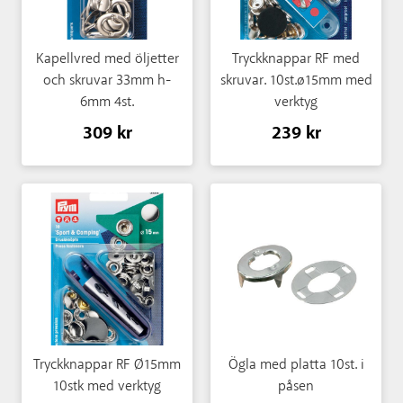
Kapellvred med öljetter
Tryckknappar RF med
och skruvar 33mm h-
skruvar. 10st.ø15mm med
6mm 4st.
verktyg
309 kr
239 kr
Tryckknappar RF Ø15mm
Ögla med platta 10st. i
10stk med verktyg
påsen