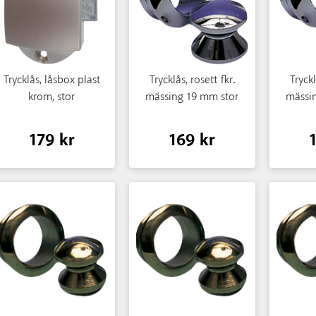
Trycklås, låsbox plast
Trycklås, rosett fkr.
Tryckl
krom, stor
mässing 19 mm stor
mässi
179 kr
169 kr