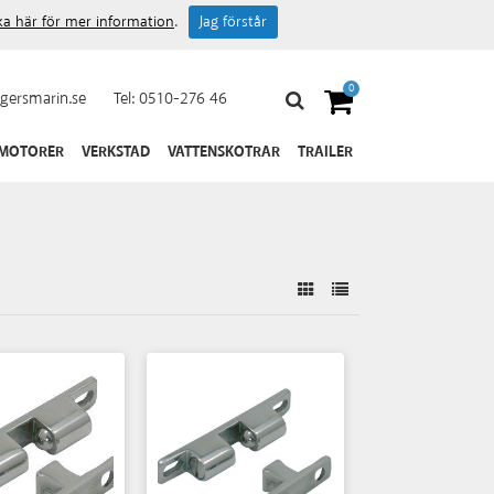
cka här för mer information
.
Jag förstår
0
gersmarin.se
Tel:
0510-276 46
 MOTORER
VERKSTAD
VATTENSKOTRAR
TRAILER