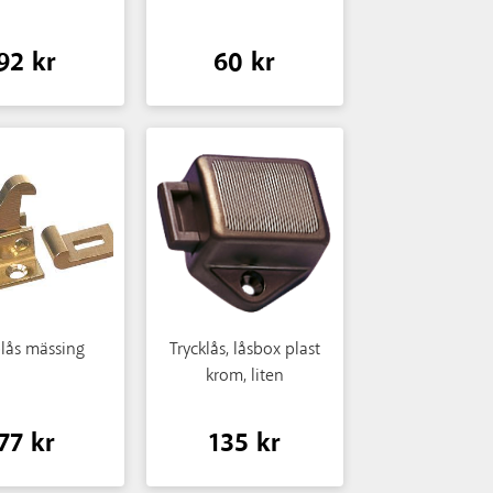
92 kr
60 kr
lås mässing
Trycklås, låsbox plast
krom, liten
77 kr
135 kr