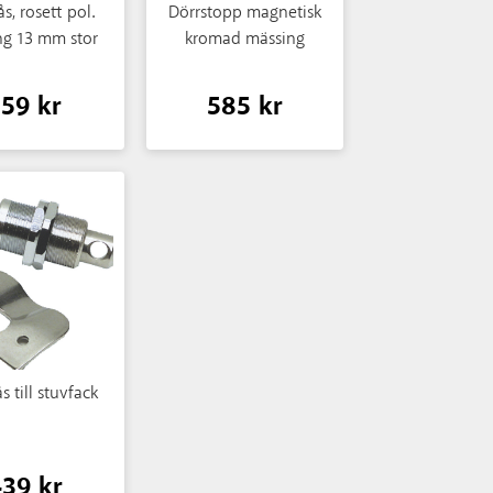
ås, rosett pol.
Dörrstopp magnetisk
ng 13 mm stor
kromad mässing
159 kr
585 kr
s till stuvfack
439 kr