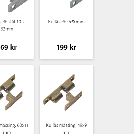
s RF stål 10 x
Kullås RF 9x50mm
63mm
169 kr
199 kr
mässing, 60x11
Kullås mässing, 49x9
mm
mm