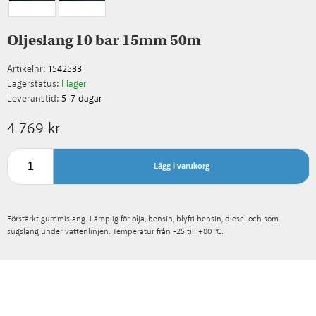
Oljeslang 10 bar 15mm 50m
Artikelnr:
1542533
Lagerstatus:
I lager
Leveranstid:
5-7 dagar
4 769 kr
Lägg i varukorg
Förstärkt gummislang. Lämplig för olja, bensin, blyfri bensin, diesel och som
sugslang under vattenlinjen. Temperatur från -25 till +80 ºC.