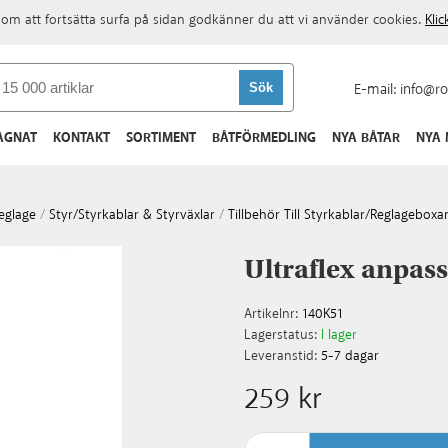
om att fortsätta surfa på sidan godkänner du att vi använder cookies.
Kli
E-mail:
info@ro
AGNAT
KONTAKT
SORTIMENT
BÅTFÖRMEDLING
NYA BÅTAR
NYA
eglage
/
Styr/styrkablar & Styrväxlar
/
Tillbehör Till Styrkablar/reglageboxa
Ultraflex anpass
Artikelnr:
140K51
Lagerstatus:
I lager
Leveranstid:
5-7 dagar
259 kr