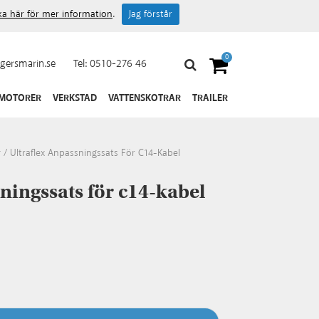
cka här för mer information
.
Jag förstår
0
gersmarin.se
Tel:
0510-276 46
 MOTORER
VERKSTAD
VATTENSKOTRAR
TRAILER
r
/
Ultraflex Anpassningssats För C14-Kabel
ningssats för c14-kabel