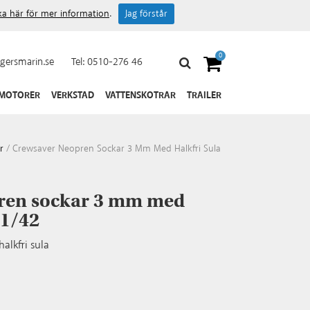
cka här för mer information
.
Jag förstår
0
gersmarin.se
Tel:
0510-276 46
 MOTORER
VERKSTAD
VATTENSKOTRAR
TRAILER
r
/
Crewsaver Neopren Sockar 3 Mm Med Halkfri Sula
ren sockar 3 mm med
41/42
lkfri sula