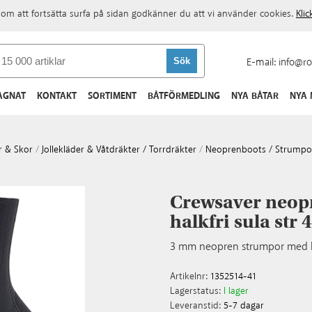
om att fortsätta surfa på sidan godkänner du att vi använder cookies.
Kli
E-mail:
info@ro
AGNAT
KONTAKT
SORTIMENT
BÅTFÖRMEDLING
NYA BÅTAR
NYA
r & Skor
/
Jollekläder & Våtdräkter / Torrdräkter
/
Neoprenboots / Strumpo
Crewsaver neop
halkfri sula str 
3 mm neopren strumpor med ha
Artikelnr:
1352514-41
Lagerstatus:
I lager
Leveranstid:
5-7 dagar