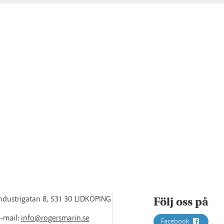
ndustrigatan 8
,
531 30 LIDKÖPING
Följ oss på
-mail:
info@rogersmarin.se
Facebook