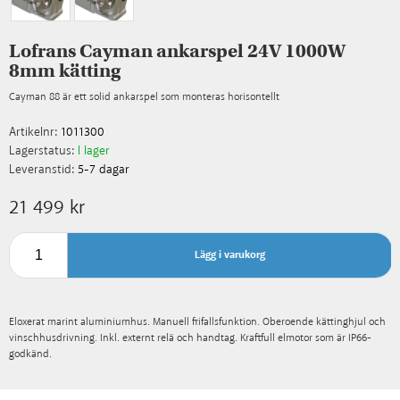
Lofrans Cayman ankarspel 24V 1000W
8mm kätting
Cayman 88 är ett solid ankarspel som monteras horisontellt
Artikelnr:
1011300
Lagerstatus:
I lager
Leveranstid:
5-7 dagar
21 499 kr
Lägg i varukorg
Eloxerat marint aluminiumhus. Manuell frifallsfunktion. Oberoende kättinghjul och
vinschhusdrivning. Inkl. externt relä och handtag. Kraftfull elmotor som är IP66-
godkänd.