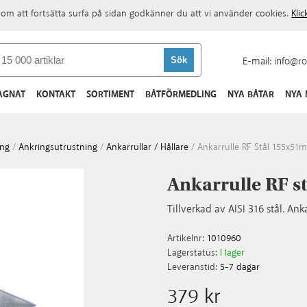
om att fortsätta surfa på sidan godkänner du att vi använder cookies.
Kli
E-mail:
info@ro
AGNAT
KONTAKT
SORTIMENT
BÅTFÖRMEDLING
NYA BÅTAR
NYA
ing
/
Ankringsutrustning
/
Ankarrullar / Hållare
/
Ankarrulle RF Stål 155x51
Ankarrulle RF 
Tillverkad av AISI 316 stål. Anka
Artikelnr:
1010960
Lagerstatus:
I lager
Leveranstid:
5-7 dagar
379 kr