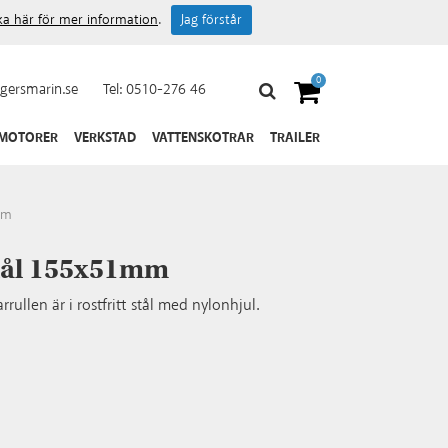
cka här för mer information
.
Jag förstår
0
gersmarin.se
Tel:
0510-276 46
 MOTORER
VERKSTAD
VATTENSKOTRAR
TRAILER
mm
stål 155x51mm
rrullen är i rostfritt stål med nylonhjul.