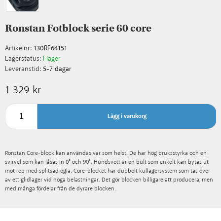
Ronstan Fotblock serie 60 core
Artikelnr:
130RF64151
Lagerstatus:
I lager
Leveranstid:
5-7 dagar
1 329 kr
Lägg i varukorg
Ronstan Core-block kan användas var som helst. De har hög bruksstyrka och en
svirvel som kan låsas in 0° och 90°. Hundsvott är en bult som enkelt kan bytas ut
mot rep med splitsad ögla. Core-blocket har dubbelt kullagersystem som tas över
av ett glidlager vid höga belastningar. Det gör blocken billigare att producera, men
med många fördelar från de dyrare blocken.