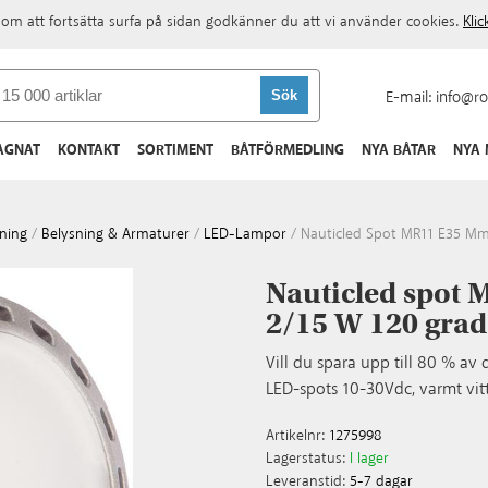
om att fortsätta surfa på sidan godkänner du att vi använder cookies.
Kli
E-mail:
info@ro
AGNAT
KONTAKT
SORTIMENT
BÅTFÖRMEDLING
NYA BÅTAR
NYA
ning
/
Belysning & Armaturer
/
LED-Lampor
/
Nauticled Spot MR11 E35 Mm
Nauticled spot
2/15 W 120 grad
Vill du spara upp till 80 % a
LED-spots 10-30Vdc, varmt vit
Artikelnr:
1275998
Lagerstatus:
I lager
Leveranstid:
5-7 dagar