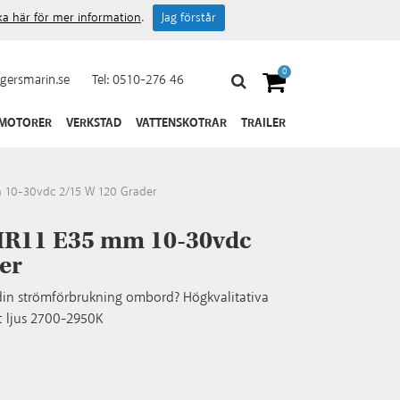
cka här för mer information
.
Jag förstår
0
gersmarin.se
Tel:
0510-276 46
 MOTORER
VERKSTAD
VATTENSKOTRAR
TRAILER
 10-30vdc 2/15 W 120 Grader
 MR11 E35 mm 10-30vdc
er
v din strömförbrukning ombord? Högkvalitativa
t ljus 2700-2950K