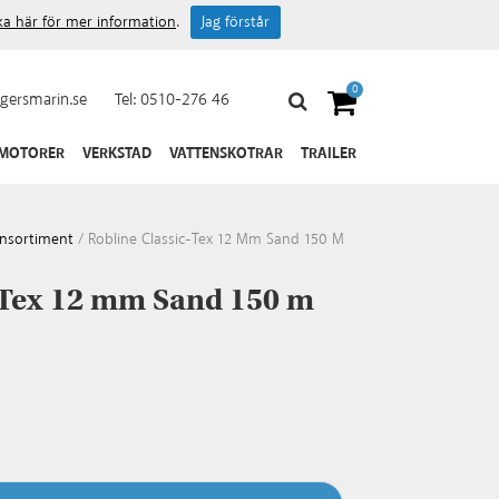
cka här för mer information
.
Jag förstår
0
gersmarin.se
Tel:
0510-276 46
 MOTORER
VERKSTAD
VATTENSKOTRAR
TRAILER
insortiment
/
Robline Classic-Tex 12 Mm Sand 150 M
-Tex 12 mm Sand 150 m