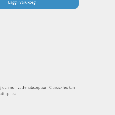
Lägg i varukorg
ng och noll vattenabsorption. Classic-Tex kan
att splitsa