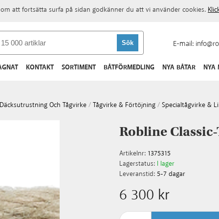
om att fortsätta surfa på sidan godkänner du att vi använder cookies.
Kli
E-mail:
info@ro
AGNAT
KONTAKT
SORTIMENT
BÅTFÖRMEDLING
NYA BÅTAR
NYA
 Däcksutrustning Och Tågvirke
/
Tågvirke & Förtöjning
/
Specialtågvirke & L
Robline Classic
Artikelnr:
1375315
Lagerstatus:
I lager
Leveranstid:
5-7 dagar
6 300 kr