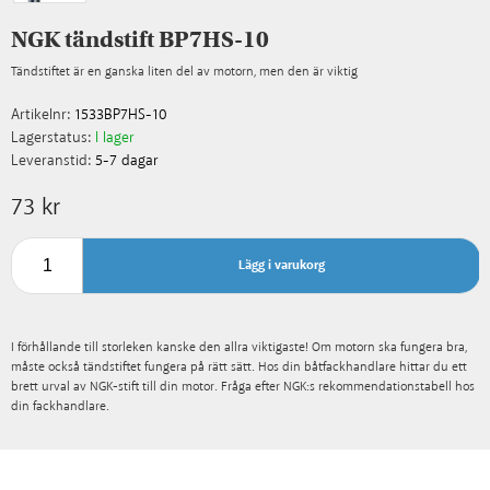
NGK tändstift BP7HS-10
Tändstiftet är en ganska liten del av motorn, men den är viktig
Artikelnr:
1533BP7HS-10
Lagerstatus:
I lager
Leveranstid:
5-7 dagar
73 kr
Lägg i varukorg
I förhållande till storleken kanske den allra viktigaste! Om motorn ska fungera bra,
måste också tändstiftet fungera på rätt sätt. Hos din båtfackhandlare hittar du ett
brett urval av NGK-stift till din motor. Fråga efter NGK:s rekommendationstabell hos
din fackhandlare.