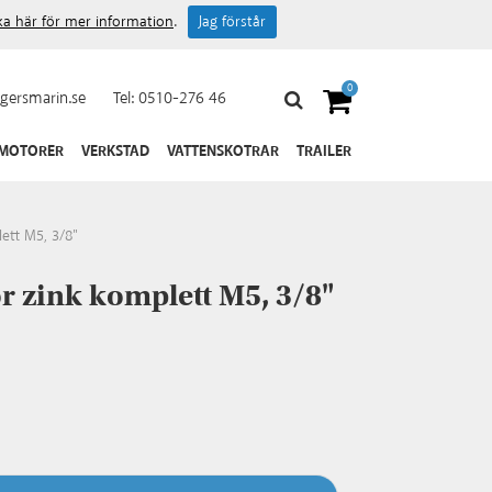
cka här för mer information
.
Jag förstår
0
gersmarin.se
Tel:
0510-276 46
 MOTORER
VERKSTAD
VATTENSKOTRAR
TRAILER
ett M5, 3/8"
 zink komplett M5, 3/8"