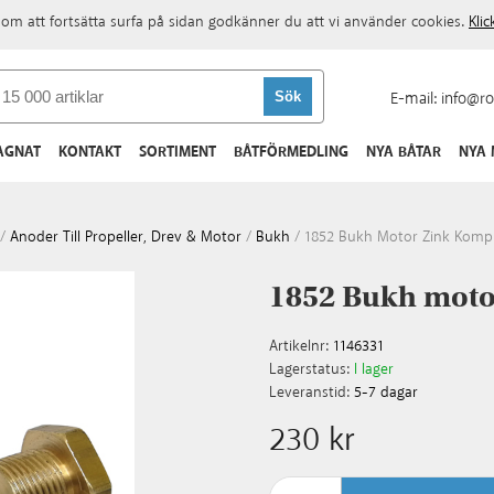
om att fortsätta surfa på sidan godkänner du att vi använder cookies.
Kli
E-mail:
info@ro
AGNAT
KONTAKT
SORTIMENT
BÅTFÖRMEDLING
NYA BÅTAR
NYA
/
Anoder Till Propeller, Drev & Motor
/
Bukh
/
1852 Bukh Motor Zink Kompl
1852 Bukh motor
Artikelnr:
1146331
Lagerstatus:
I lager
Leveranstid:
5-7 dagar
230 kr