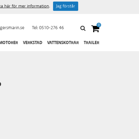
cka här för mer information
.
Jag förstår
0
gersmarin.se
Tel:
0510-276 46
 MOTORER
VERKSTAD
VATTENSKOTRAR
TRAILER
p