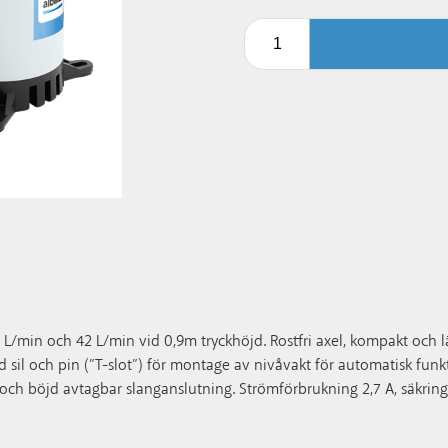
in och 42 L/min vid 0,9m tryckhöjd. Rostfri axel, kompakt och lä
il och pin (”T-slot”) för montage av nivåvakt för automatisk funkt
och böjd avtagbar slanganslutning. Strömförbrukning 2,7 A, säkring 