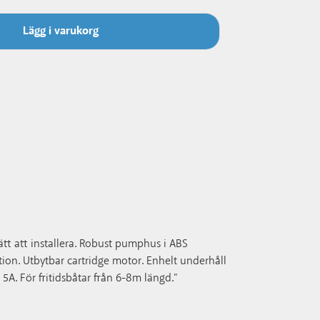
Lägg i varukorg
tt att installera. Robust pumphus i ABS
ion. Utbytbar cartridge motor. Enhelt underhåll
5A. För fritidsbåtar från 6-8m längd."