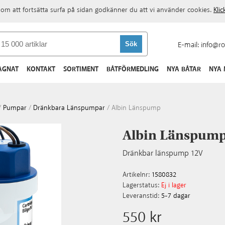
om att fortsätta surfa på sidan godkänner du att vi använder cookies.
Kli
E-mail:
info@ro
AGNAT
KONTAKT
SORTIMENT
BÅTFÖRMEDLING
NYA BÅTAR
NYA
/
Pumpar
/
Dränkbara Länspumpar
/
Albin Länspump
Albin Länspum
Dränkbar länspump 12V
Artikelnr:
1580832
Lagerstatus:
Ej i lager
Leveranstid:
5-7 dagar
550 kr