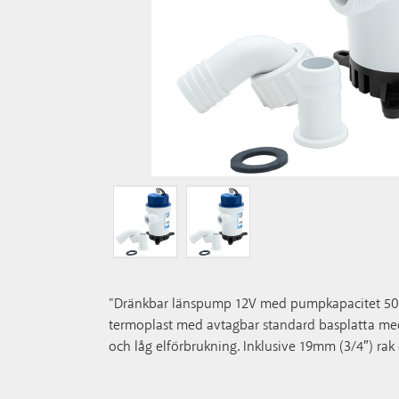
"Dränkbar länspump 12V med pumpkapacitet 50 L/m
termoplast med avtagbar standard basplatta med s
och låg elförbrukning. Inklusive 19mm (3/4″) rak 