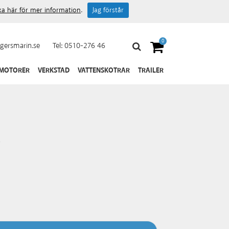
cka här för mer information
.
Jag förstår
0
gersmarin.se
Tel:
0510-276 46
 MOTORER
VERKSTAD
VATTENSKOTRAR
TRAILER
i