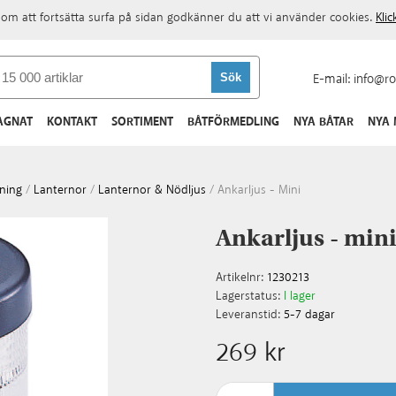
om att fortsätta surfa på sidan godkänner du att vi använder cookies.
Kli
E-mail:
info@ro
AGNAT
KONTAKT
SORTIMENT
BÅTFÖRMEDLING
NYA BÅTAR
NYA
ning
/
Lanternor
/
Lanternor & Nödljus
/
Ankarljus - Mini
Ankarljus - min
Artikelnr:
1230213
Lagerstatus:
I lager
Leveranstid:
5-7 dagar
269 kr