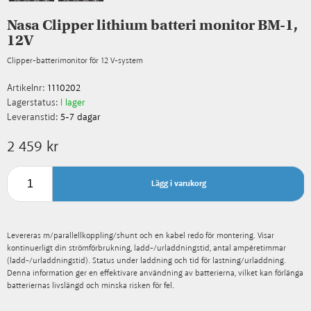
Nasa Clipper lithium batteri monitor BM-1,
12V
Clipper-batterimonitor för 12 V-system
Artikelnr:
1110202
Lagerstatus:
I lager
Leveranstid:
5-7 dagar
2 459 kr
Lägg i varukorg
Levereras m/parallellkoppling/shunt och en kabel redo för montering. Visar
kontinuerligt din strömförbrukning, ladd-/urladdningstid, antal ampèretimmar
(ladd-/urladdningstid). Status under laddning och tid för lastning/urladdning.
Denna information ger en effektivare användning av batterierna, vilket kan förlänga
batteriernas livslängd och minska risken för fel.