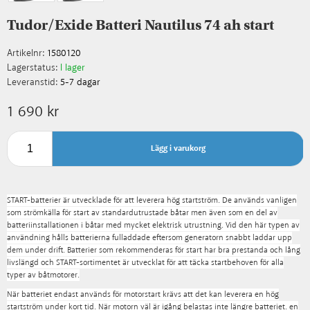
Tudor/Exide Batteri Nautilus 74 ah start
Artikelnr:
1580120
Lagerstatus:
I lager
Leveranstid:
5-7 dagar
1 690 kr
Lägg i varukorg
START-batterier är utvecklade för att leverera hög startström. De används vanligen
som strömkälla för start av standardutrustade båtar men även som en del av
batteriinstallationen i båtar med mycket elektrisk utrustning. Vid den här typen av
användning hålls batterierna fulladdade eftersom generatorn snabbt laddar upp
dem under drift. Batterier som rekommenderas för start har bra prestanda och lång
livslängd och START-sortimentet är utvecklat för att täcka startbehoven för alla
typer av båtmotorer.
När batteriet endast används för motorstart krävs att det kan leverera en hög
startström under kort tid. När motorn väl är igång belastas inte längre batteriet. en