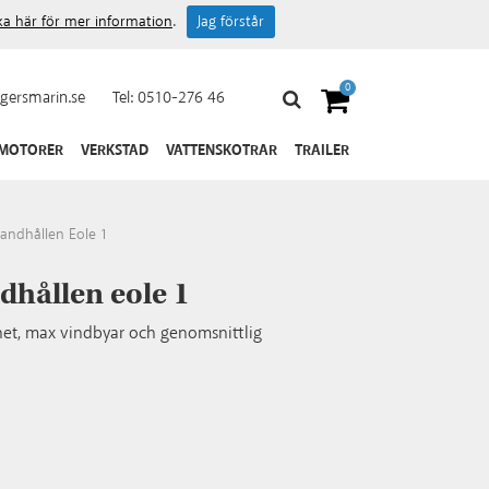
cka här för mer information
.
Jag förstår
0
gersmarin.se
Tel:
0510-276 46
 MOTORER
VERKSTAD
VATTENSKOTRAR
TRAILER
andhållen Eole 1
hållen eole 1
het, max vindbyar och genomsnittlig