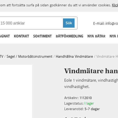
om att fortsätta surfa på sidan godkänner du att vi använder cookies.
Kli
E-mail:
info@ro
AGNAT
KONTAKT
SORTIMENT
BÅTFÖRMEDLING
NYA BÅTAR
NYA
TV
/
Segel / Motorbåtsinstrument
/
Handhållna Vindmätare
/
Vindmätare H
Vindmätare hand
Eole 1 vindmätare, vindhastig
vindhastighet.
Artikelnr:
1112010
Lagerstatus:
I lager
Leveranstid:
5-7 dagar