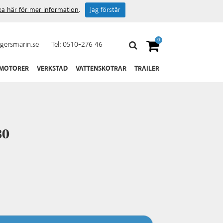
cka här för mer information
.
Jag förstår
0
gersmarin.se
Tel:
0510-276 46
 MOTORER
VERKSTAD
VATTENSKOTRAR
TRAILER
80