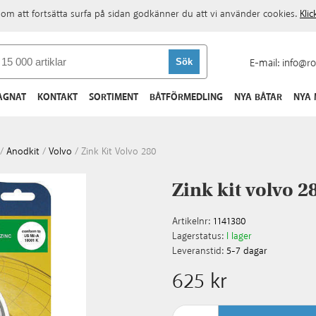
om att fortsätta surfa på sidan godkänner du att vi använder cookies.
Kli
E-mail:
info@ro
AGNAT
KONTAKT
SORTIMENT
BÅTFÖRMEDLING
NYA BÅTAR
NYA
/
Anodkit
/
Volvo
/
Zink Kit Volvo 280
Zink kit volvo 2
Artikelnr:
1141380
Lagerstatus:
I lager
Leveranstid:
5-7 dagar
625 kr