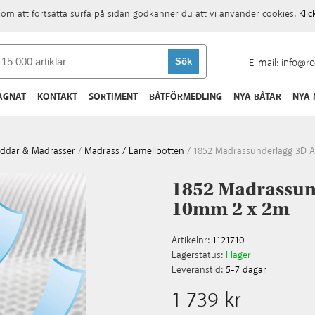
om att fortsätta surfa på sidan godkänner du att vi använder cookies.
Kli
E-mail:
info@ro
AGNAT
KONTAKT
SORTIMENT
BÅTFÖRMEDLING
NYA BÅTAR
NYA
ddar & Madrasser
/
Madrass / Lamellbotten
/
1852 Madrassunderlägg 3D 
1852 Madrassund
10mm 2 x 2m
Artikelnr:
1121710
Lagerstatus:
I lager
Leveranstid:
5-7 dagar
1 739 kr