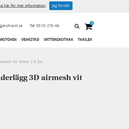
cka här för mer information
.
Jag förstår
0
gersmarin.se
Tel:
0510-276 46
 MOTORER
VERKSTAD
VATTENSKOTRAR
TRAILER
Airmesh Vit 10mm 2 X 2m
erlägg 3D airmesh vit