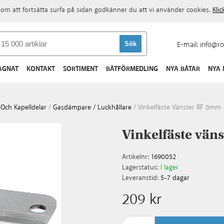
om att fortsätta surfa på sidan godkänner du att vi använder cookies.
Kli
E-mail:
info@ro
AGNAT
KONTAKT
SORTIMENT
BÅTFÖRMEDLING
NYA BÅTAR
NYA
Och Kapelldelar
/
Gasdämpare / Luckhållare
/
Vinkelfäste Vänster RF 8mm
Vinkelfäste vän
Artikelnr:
1690052
Lagerstatus:
I lager
Leveranstid:
5-7 dagar
209 kr