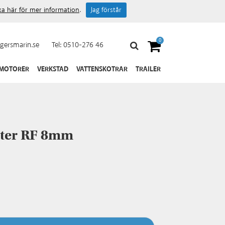
cka här för mer information
.
Jag förstår
0
gersmarin.se
Tel:
0510-276 46
 MOTORER
VERKSTAD
VATTENSKOTRAR
TRAILER
ster RF 8mm