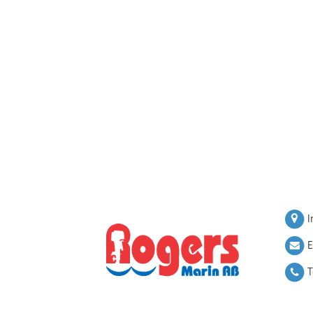
I
E
T