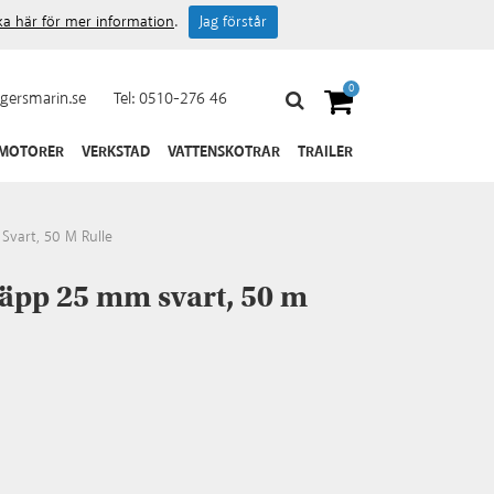
cka här för mer information
.
Jag förstår
0
gersmarin.se
Tel:
0510-276 46
 MOTORER
VERKSTAD
VATTENSKOTRAR
TRAILER
Svart, 50 M Rulle
läpp 25 mm svart, 50 m