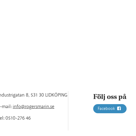
ndustrigatan 8
,
531 30 LIDKÖPING
Följ oss på
-mail:
info@rogersmarin.se
Facebook
el:
0510-276 46