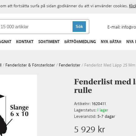
om att fortsätta surfa på sidan godkänner du att vi använder cookies.
Kli
E-mail:
info@ro
AGNAT
KONTAKT
SORTIMENT
BÅTFÖRMEDLING
NYA BÅTAR
NYA
l
/
Fenderlister & Fönsterlister
/
Fenderlister
/
Fenderlist Med Läpp 25 Mm 
Fenderlist med 
rulle
Artikelnr:
1620411
Lagerstatus:
I lager
Leveranstid:
5-7 dagar
5 929 kr