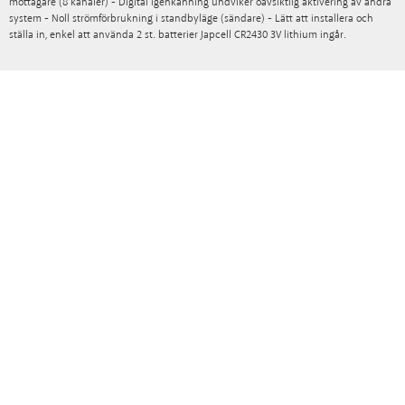
mottagare (8 kanaler) - Digital igenkänning undviker oavsiktlig aktivering av andra
system - Noll strömförbrukning i standbyläge (sändare) - Lätt att installera och
ställa in, enkel att använda 2 st. batterier Japcell CR2430 3V lithium ingår.